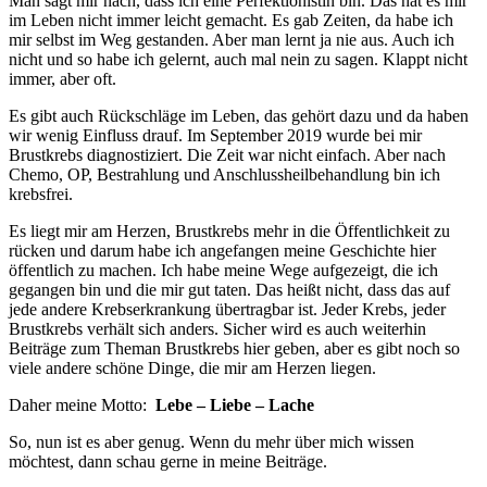
Man sagt mir nach, dass ich eine Perfektionistin bin. Das hat es mir
im Leben nicht immer leicht gemacht. Es gab Zeiten, da habe ich
mir selbst im Weg gestanden. Aber man lernt ja nie aus. Auch ich
nicht und so habe ich gelernt, auch mal nein zu sagen. Klappt nicht
immer, aber oft.
Es gibt auch Rückschläge im Leben, das gehört dazu und da haben
wir wenig Einfluss drauf. Im September 2019 wurde bei mir
Brustkrebs diagnostiziert. Die Zeit war nicht einfach. Aber nach
Chemo, OP, Bestrahlung und Anschlussheilbehandlung bin ich
krebsfrei.
Es liegt mir am Herzen, Brustkrebs mehr in die Öffentlichkeit zu
rücken und darum habe ich angefangen meine Geschichte hier
öffentlich zu machen. Ich habe meine Wege aufgezeigt, die ich
gegangen bin und die mir gut taten. Das heißt nicht, dass das auf
jede andere Krebserkrankung übertragbar ist. Jeder Krebs, jeder
Brustkrebs verhält sich anders. Sicher wird es auch weiterhin
Beiträge zum Theman Brustkrebs hier geben, aber es gibt noch so
viele andere schöne Dinge, die mir am Herzen liegen.
Daher meine Motto:
Lebe – Liebe – Lache
So, nun ist es aber genug. Wenn du mehr über mich wissen
möchtest, dann schau gerne in meine Beiträge.