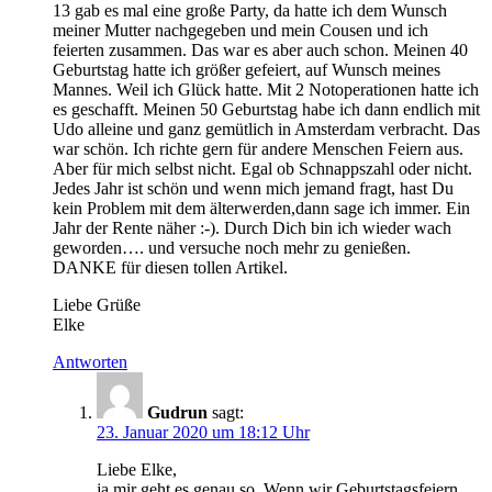
13 gab es mal eine große Party, da hatte ich dem Wunsch
meiner Mutter nachgegeben und mein Cousen und ich
feierten zusammen. Das war es aber auch schon. Meinen 40
Geburtstag hatte ich größer gefeiert, auf Wunsch meines
Mannes. Weil ich Glück hatte. Mit 2 Notoperationen hatte ich
es geschafft. Meinen 50 Geburtstag habe ich dann endlich mit
Udo alleine und ganz gemütlich in Amsterdam verbracht. Das
war schön. Ich richte gern für andere Menschen Feiern aus.
Aber für mich selbst nicht. Egal ob Schnappszahl oder nicht.
Jedes Jahr ist schön und wenn mich jemand fragt, hast Du
kein Problem mit dem älterwerden,dann sage ich immer. Ein
Jahr der Rente näher :-). Durch Dich bin ich wieder wach
geworden…. und versuche noch mehr zu genießen.
DANKE für diesen tollen Artikel.
Liebe Grüße
Elke
Antworten
Gudrun
sagt:
23. Januar 2020 um 18:12 Uhr
Liebe Elke,
ja mir geht es genau so. Wenn wir Geburtstagsfeiern