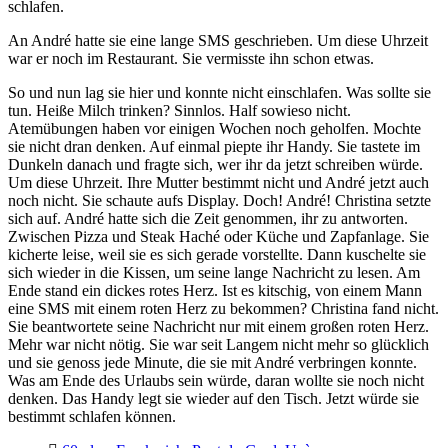
schlafen.
An André hatte sie eine lange SMS geschrieben. Um diese Uhrzeit
war er noch im Restaurant. Sie vermisste ihn schon etwas.
So und nun lag sie hier und konnte nicht einschlafen. Was sollte sie
tun. Heiße Milch trinken? Sinnlos. Half sowieso nicht.
Atemübungen haben vor einigen Wochen noch geholfen. Mochte
sie nicht dran denken. Auf einmal piepte ihr Handy. Sie tastete im
Dunkeln danach und fragte sich, wer ihr da jetzt schreiben würde.
Um diese Uhrzeit. Ihre Mutter bestimmt nicht und André jetzt auch
noch nicht. Sie schaute aufs Display. Doch! André! Christina setzte
sich auf. André hatte sich die Zeit genommen, ihr zu antworten.
Zwischen Pizza und Steak Haché oder Küche und Zapfanlage. Sie
kicherte leise, weil sie es sich gerade vorstellte. Dann kuschelte sie
sich wieder in die Kissen, um seine lange Nachricht zu lesen. Am
Ende stand ein dickes rotes Herz. Ist es kitschig, von einem Mann
eine SMS mit einem roten Herz zu bekommen? Christina fand nicht.
Sie beantwortete seine Nachricht nur mit einem großen roten Herz.
Mehr war nicht nötig. Sie war seit Langem nicht mehr so glücklich
und sie genoss jede Minute, die sie mit André verbringen konnte.
Was am Ende des Urlaubs sein würde, daran wollte sie noch nicht
denken. Das Handy legt sie wieder auf den Tisch. Jetzt würde sie
bestimmt schlafen können.