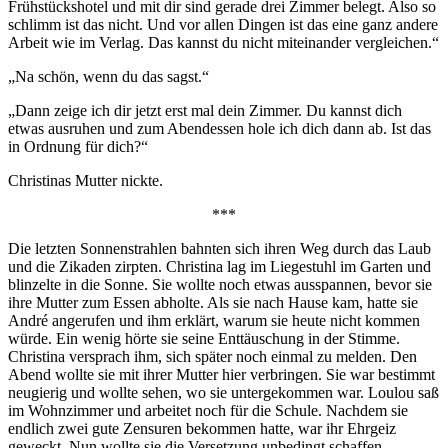
Frühstückshotel und mit dir sind gerade drei Zimmer belegt. Also so
schlimm ist das nicht. Und vor allen Dingen ist das eine ganz andere
Arbeit wie im Verlag. Das kannst du nicht miteinander vergleichen.“
„Na schön, wenn du das sagst.“
„Dann zeige ich dir jetzt erst mal dein Zimmer. Du kannst dich
etwas ausruhen und zum Abendessen hole ich dich dann ab. Ist das
in Ordnung für dich?“
Christinas Mutter nickte.
***
Die letzten Sonnenstrahlen bahnten sich ihren Weg durch das Laub
und die Zikaden zirpten. Christina lag im Liegestuhl im Garten und
blinzelte in die Sonne. Sie wollte noch etwas ausspannen, bevor sie
ihre Mutter zum Essen abholte. Als sie nach Hause kam, hatte sie
André angerufen und ihm erklärt, warum sie heute nicht kommen
würde. Ein wenig hörte sie seine Enttäuschung in der Stimme.
Christina versprach ihm, sich später noch einmal zu melden. Den
Abend wollte sie mit ihrer Mutter hier verbringen. Sie war bestimmt
neugierig und wollte sehen, wo sie untergekommen war. Loulou saß
im Wohnzimmer und arbeitet noch für die Schule. Nachdem sie
endlich zwei gute Zensuren bekommen hatte, war ihr Ehrgeiz
geweckt. Nun wollte sie die Versetzung unbedingt schaffen.