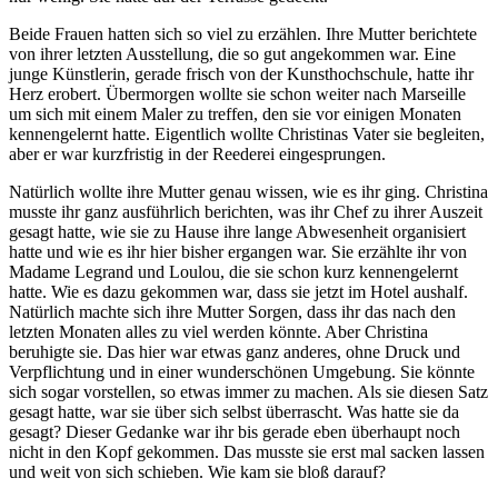
Beide Frauen hatten sich so viel zu erzählen. Ihre Mutter berichtete
von ihrer letzten Ausstellung, die so gut angekommen war. Eine
junge Künstlerin, gerade frisch von der Kunsthochschule, hatte ihr
Herz erobert. Übermorgen wollte sie schon weiter nach Marseille
um sich mit einem Maler zu treffen, den sie vor einigen Monaten
kennengelernt hatte. Eigentlich wollte Christinas Vater sie begleiten,
aber er war kurzfristig in der Reederei eingesprungen.
Natürlich wollte ihre Mutter genau wissen, wie es ihr ging. Christina
musste ihr ganz ausführlich berichten, was ihr Chef zu ihrer Auszeit
gesagt hatte, wie sie zu Hause ihre lange Abwesenheit organisiert
hatte und wie es ihr hier bisher ergangen war. Sie erzählte ihr von
Madame Legrand und Loulou, die sie schon kurz kennengelernt
hatte. Wie es dazu gekommen war, dass sie jetzt im Hotel aushalf.
Natürlich machte sich ihre Mutter Sorgen, dass ihr das nach den
letzten Monaten alles zu viel werden könnte. Aber Christina
beruhigte sie. Das hier war etwas ganz anderes, ohne Druck und
Verpflichtung und in einer wunderschönen Umgebung. Sie könnte
sich sogar vorstellen, so etwas immer zu machen. Als sie diesen Satz
gesagt hatte, war sie über sich selbst überrascht. Was hatte sie da
gesagt? Dieser Gedanke war ihr bis gerade eben überhaupt noch
nicht in den Kopf gekommen. Das musste sie erst mal sacken lassen
und weit von sich schieben. Wie kam sie bloß darauf?