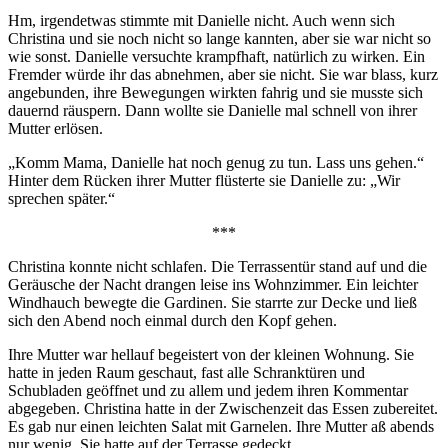
Hm, irgendetwas stimmte mit Danielle nicht. Auch wenn sich
Christina und sie noch nicht so lange kannten, aber sie war nicht so
wie sonst. Danielle versuchte krampfhaft, natürlich zu wirken. Ein
Fremder würde ihr das abnehmen, aber sie nicht. Sie war blass, kurz
angebunden, ihre Bewegungen wirkten fahrig und sie musste sich
dauernd räuspern. Dann wollte sie Danielle mal schnell von ihrer
Mutter erlösen.
„Komm Mama, Danielle hat noch genug zu tun. Lass uns gehen.“
Hinter dem Rücken ihrer Mutter flüsterte sie Danielle zu: „Wir
sprechen später.“
***
Christina konnte nicht schlafen. Die Terrassentür stand auf und die
Geräusche der Nacht drangen leise ins Wohnzimmer. Ein leichter
Windhauch bewegte die Gardinen. Sie starrte zur Decke und ließ
sich den Abend noch einmal durch den Kopf gehen.
Ihre Mutter war hellauf begeistert von der kleinen Wohnung. Sie
hatte in jeden Raum geschaut, fast alle Schranktüren und
Schubladen geöffnet und zu allem und jedem ihren Kommentar
abgegeben. Christina hatte in der Zwischenzeit das Essen zubereitet.
Es gab nur einen leichten Salat mit Garnelen. Ihre Mutter aß abends
nur wenig. Sie hatte auf der Terrasse gedeckt.