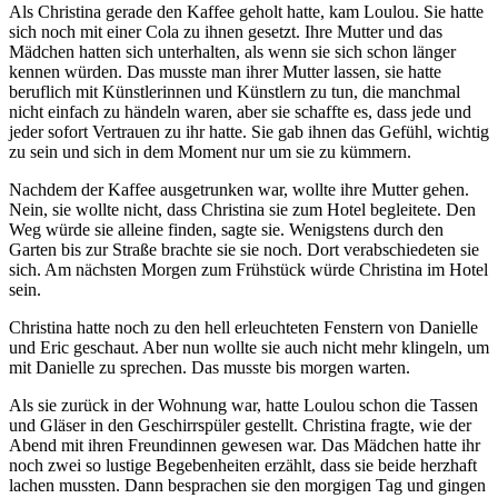
Als Christina gerade den Kaffee geholt hatte, kam Loulou. Sie hatte
sich noch mit einer Cola zu ihnen gesetzt. Ihre Mutter und das
Mädchen hatten sich unterhalten, als wenn sie sich schon länger
kennen würden. Das musste man ihrer Mutter lassen, sie hatte
beruflich mit Künstlerinnen und Künstlern zu tun, die manchmal
nicht einfach zu händeln waren, aber sie schaffte es, dass jede und
jeder sofort Vertrauen zu ihr hatte. Sie gab ihnen das Gefühl, wichtig
zu sein und sich in dem Moment nur um sie zu kümmern.
Nachdem der Kaffee ausgetrunken war, wollte ihre Mutter gehen.
Nein, sie wollte nicht, dass Christina sie zum Hotel begleitete. Den
Weg würde sie alleine finden, sagte sie. Wenigstens durch den
Garten bis zur Straße brachte sie sie noch. Dort verabschiedeten sie
sich. Am nächsten Morgen zum Frühstück würde Christina im Hotel
sein.
Christina hatte noch zu den hell erleuchteten Fenstern von Danielle
und Eric geschaut. Aber nun wollte sie auch nicht mehr klingeln, um
mit Danielle zu sprechen. Das musste bis morgen warten.
Als sie zurück in der Wohnung war, hatte Loulou schon die Tassen
und Gläser in den Geschirrspüler gestellt. Christina fragte, wie der
Abend mit ihren Freundinnen gewesen war. Das Mädchen hatte ihr
noch zwei so lustige Begebenheiten erzählt, dass sie beide herzhaft
lachen mussten. Dann besprachen sie den morgigen Tag und gingen