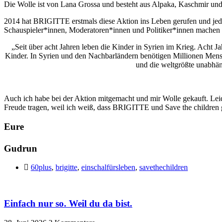
Die Wolle ist von Lana Grossa und besteht aus Alpaka, Kaschmir un
2014 hat BRIGITTE erstmals diese Aktion ins Leben gerufen und je
Schauspieler*innen, Moderatoren*innen und Politiker*innen machen be
„Seit über acht Jahren leben die Kinder in Syrien im Krieg. Acht J
Kinder. In Syrien und den Nachbarländern benötigen Millionen Mens
und die weltgrößte unabhän
Auch ich habe bei der Aktion mitgemacht und mir Wolle gekauft. Leid
Freude tragen, weil ich weiß, dass BRIGITTE und Save the children g
Eure
Gudrun
60plus
,
brigitte
,
einschalfürsleben
,
savethechildren
Einfach nur so. Weil du da bist.