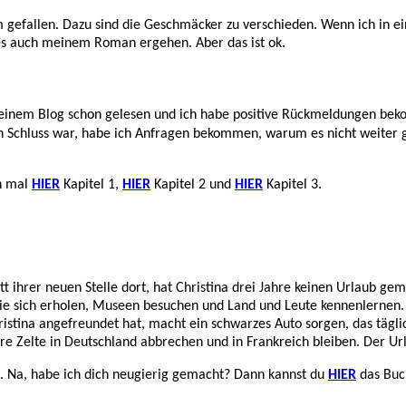
 gefallen. Dazu sind die Geschmäcker zu verschieden. Wenn ich in e
 es auch meinem Roman ergehen. Aber das ist ok.
meinem Blog schon gelesen und ich habe positive Rückmeldungen beko
n Schluss war, habe ich Anfragen bekommen, warum es nicht weiter geh
ch mal
HIER
Kapitel 1,
HIER
Kapitel 2 und
HIER
Kapitel 3.
rer neuen Stelle dort, hat Christina drei Jahre keinen Urlaub gemach
e sich erholen, Museen besuchen und Land und Leute kennenlernen. D
hristina angefreundet hat, macht ein schwarzes Auto sorgen, das täg
ihre Zelte in Deutschland abbrechen und in Frankreich bleiben. Der Ur
5. Na, habe ich dich neugierig gemacht? Dann kannst du
HIER
das Buch