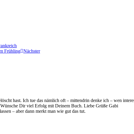
rankreich
m Frühling
Nächster
scht hast. Ich tue das nämlich oft – mittendrin denke ich – wen interessi
s. Wünsche Dir viel Erfolg mit Deinem Buch. Liebe Grüße Gabi
assen – aber dann merkt man wie gut das tut.