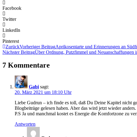
Facebook
Twitter
LinkedIn
Pinterest
Zurück
Vorheriger Beitrag
Aprikosentarte und Erinnerungen an Südf
Nächster Beitrag
Über Ordnung, Putzfimmel und Neuanschaffungen i
7 Kommentare
Gabi
sagt:
20. März 2021 um 18:10 Uhr
Liebe Gudrun – ich finde es toll, daß Du Deine Kapitel nicht gelö
Blogbeiträge gelesen haben. Aber das wird jetzt wieder ander
P.S Ja und manchmal kostet es Energie die Komfortzone zu verl
Antworten