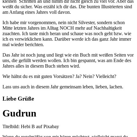
kleinen Schritten an und nimm dir nicht gleich zu viel vor. Aber das
weißt du sicher. Was erzähl ich dir das. Die bunten Illustrierten sind
am Anfang eines Jahres voll davon.
Ich habe mir vorgenommen, nein nicht Silvester, sondern schon
Mitte letzten Jahres im Alltag NOCH mehr auf Nachhaltigkeit
zuachten. Ich taste mich heran und schaue was noch geht bzw. wie
ich es verwirklichen kann. Darüber werde ich das ganz Jahr immer
mal wieder berichten.
Das Jahr ist noch jung und liegt wie ein Buch mit weißen Seiten vor
uns, die gefüllt werden wollen. Ich bin gespannt, was am Ende des
Jahres alles in diesem Buch stehen wird.
Wie hältst du es mit guten Vorsätzen? Ja? Nein? Vielleicht?
Lass uns auch in diesem Jahr gemeinsam leben, lieben, lachen.
Liebe Grüße
Gudrun
Titelbild: Hebi B auf Pixabay
Wenn du regelmäßig von mir hören möchtest, vielleicht magst du