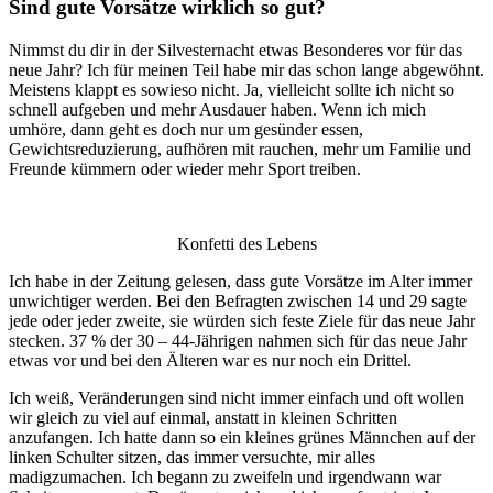
Sind gute Vorsätze wirklich so gut?
Nimmst du dir in der Silvesternacht etwas Besonderes vor für das
neue Jahr? Ich für meinen Teil habe mir das schon lange abgewöhnt.
Meistens klappt es sowieso nicht. Ja, vielleicht sollte ich nicht so
schnell aufgeben und mehr Ausdauer haben. Wenn ich mich
umhöre, dann geht es doch nur um gesünder essen,
Gewichtsreduzierung, aufhören mit rauchen, mehr um Familie und
Freunde kümmern oder wieder mehr Sport treiben.
Konfetti des Lebens
Ich habe in der Zeitung gelesen, dass gute Vorsätze im Alter immer
unwichtiger werden. Bei den Befragten zwischen 14 und 29 sagte
jede oder jeder zweite, sie würden sich feste Ziele für das neue Jahr
stecken. 37 % der 30 – 44-Jährigen nahmen sich für das neue Jahr
etwas vor und bei den Älteren war es nur noch ein Drittel.
Ich weiß, Veränderungen sind nicht immer einfach und oft wollen
wir gleich zu viel auf einmal, anstatt in kleinen Schritten
anzufangen. Ich hatte dann so ein kleines grünes Männchen auf der
linken Schulter sitzen, das immer versuchte, mir alles
madigzumachen. Ich begann zu zweifeln und irgendwann war