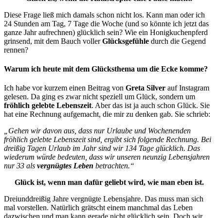
Diese Frage ließ mich damals schon nicht los. Kann man oder ich
24 Stunden am Tag, 7 Tage die Woche (und so könnte ich jetzt das
ganze Jahr aufrechnen) glücklich sein? Wie ein Honigkuchenpferd
grinsend, mit dem Bauch voller
Glücksgefühle
durch die Gegend
rennen?
Warum ich heute mit dem Glücksthema um die Ecke komme?
Ich habe vor kurzem einen Beitrag von
Greta Silver
auf Instagram
gelesen. Da ging es zwar nicht speziell um Glück, sondern um
fröhlich gelebte Lebenszeit
. Aber das ist ja auch schon Glück. Sie
hat eine Rechnung aufgemacht, die mir zu denken gab. Sie schrieb:
„Gehen wir davon aus, dass nur Urlaube und Wochenenden
fröhlich gelebte Lebenszeit sind, ergibt sich folgende Rechnung. Bei
dreißig Tagen Urlaub im Jahr sind wir 134 Tage glücklich. Das
wiederum würde bedeuten, dass wir unseren neunzig Lebensjahren
nur 33 als
vergnügtes Leben
betrachten.“
Glück ist, wenn man dafür geliebt wird, wie man eben ist.
Dreiunddreißig Jahre vergnügte Lebensjahre. Das muss man sich
mal vorstellen. Natürlich grätscht einem manchmal das Leben
dazwischen und man kann gerade nicht glücklich sein. Doch wir