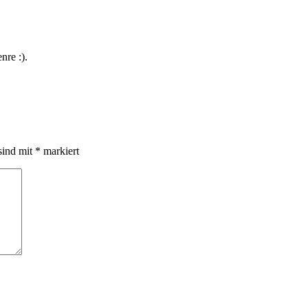
nre :).
sind mit
*
markiert