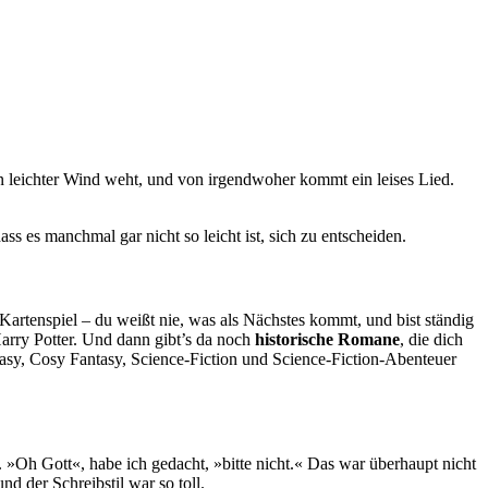
in leichter Wind weht, und von irgendwoher kommt ein leises Lied.
dass es manchmal gar nicht so leicht ist, sich zu entscheiden.
Kartenspiel – du weißt nie, was als Nächstes kommt, und bist ständig
Harry Potter. Und dann gibt’s da noch
historische Romane
, die dich
tasy, Cosy Fantasy, Science-Fiction und Science-Fiction-Abenteuer
. »Oh Gott«, habe ich gedacht, »bitte nicht.« Das war überhaupt nicht
d der Schreibstil war so toll.