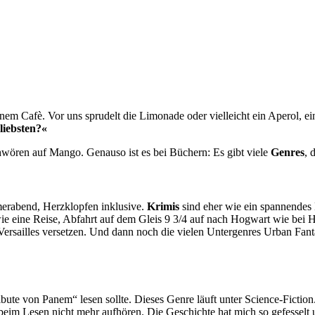
nem Cafè. Vor uns sprudelt die Limonade oder vielleicht ein Aperol, e
 liebsten?«
hwören auf Mango. Genauso ist es bei Büchern: Es gibt viele
Genres
, 
merabend, Herzklopfen inklusive.
Krimis
sind eher wie ein spannendes 
wie eine Reise, Abfahrt auf dem Gleis 9 3/4 auf nach Hogwart wie bei 
Versailles versetzen. Und dann noch die vielen Untergenres Urban Fan
bute von Panem“ lesen sollte. Dieses Genre läuft unter Science-Fiction
im Lesen nicht mehr aufhören. Die Geschichte hat mich so gefesselt un