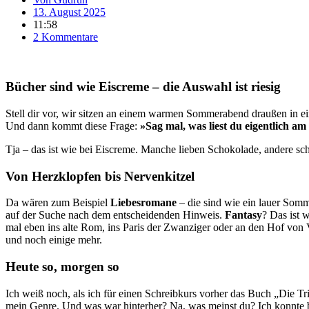
13. August 2025
11:58
2 Kommentare
Bücher sind wie Eiscreme – die Auswahl ist riesig
Stell dir vor, wir sitzen an einem warmen Sommerabend draußen in ei
Und dann kommt diese Frage:
»Sag mal, was liest du eigentlich am
Tja – das ist wie bei Eiscreme. Manche lieben Schokolade, andere sc
Von Herzklopfen bis Nervenkitzel
Da wären zum Beispiel
Liebesromane
– die sind wie ein lauer Som
auf der Suche nach dem entscheidenden Hinweis.
Fantasy
? Das ist 
mal eben ins alte Rom, ins Paris der Zwanziger oder an den Hof von 
und noch einige mehr.
Heute so, morgen so
Ich weiß noch, als ich für einen Schreibkurs vorher das Buch „Die Tri
mein Genre. Und was war hinterher? Na, was meinst du? Ich konnte be