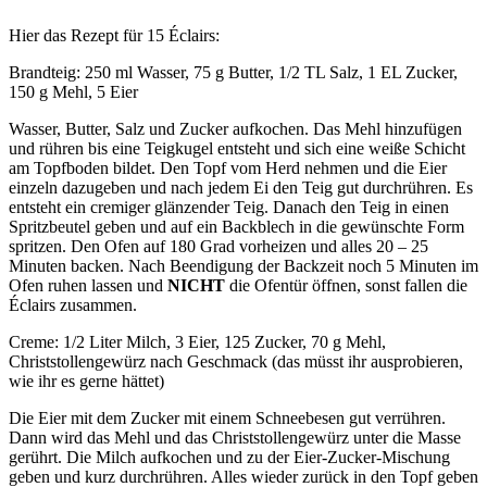
Hier das Rezept für 15 Éclairs:
Brandteig: 250 ml Wasser, 75 g Butter, 1/2 TL Salz, 1 EL Zucker,
150 g Mehl, 5 Eier
Wasser, Butter, Salz und Zucker aufkochen. Das Mehl hinzufügen
und rühren bis eine Teigkugel entsteht und sich eine weiße Schicht
am Topfboden bildet. Den Topf vom Herd nehmen und die Eier
einzeln dazugeben und nach jedem Ei den Teig gut durchrühren. Es
entsteht ein cremiger glänzender Teig. Danach den Teig in einen
Spritzbeutel geben und auf ein Backblech in die gewünschte Form
spritzen. Den Ofen auf 180 Grad vorheizen und alles 20 – 25
Minuten backen. Nach Beendigung der Backzeit noch 5 Minuten im
Ofen ruhen lassen und
NICHT
die Ofentür öffnen, sonst fallen die
Éclairs zusammen.
Creme: 1/2 Liter Milch, 3 Eier, 125 Zucker, 70 g Mehl,
Christstollengewürz nach Geschmack (das müsst ihr ausprobieren,
wie ihr es gerne hättet)
Die Eier mit dem Zucker mit einem Schneebesen gut verrühren.
Dann wird das Mehl und das Christstollengewürz unter die Masse
gerührt. Die Milch aufkochen und zu der Eier-Zucker-Mischung
geben und kurz durchrühren. Alles wieder zurück in den Topf geben