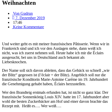
Weihnachten
Von
Gudrun
7. Dezember 2019
17:46
Keine Kommentare
Und weiter geht es mit meiner französischen Pâtisserie. Wenn wir in
Frankreich sind und ich vor den Auslagen stehe, dann weiß ich
nicht, was ich zuerst nehmen soll. Heute habe ich mir die Éclairs
ausgesucht, bei uns in Deutschland auch bekannt als
Liebesknochen.
Der Name soll sich davon ableiten, dass das Gebäck so schnell „wie
der Blitz“ gegessen ist (l’éclair = der Blitz). Angeblich soll nur die
französische Konditorin Marie-Antoine Caréme im 19. Jahrhundert
die Genehmigung gehabt haben, Éclairs herzustellen.
Wer den Brandteig erstmals erfunden hat, ist nicht so ganz klar. Der
französische Sonnenkönig Louis XIV. hatte im 17. Jahrhundert aber
wohl die besten Zuckerbäcker am Hof und einer davon brachte das
Rezept mit. Heißt es…. Wer weiß….