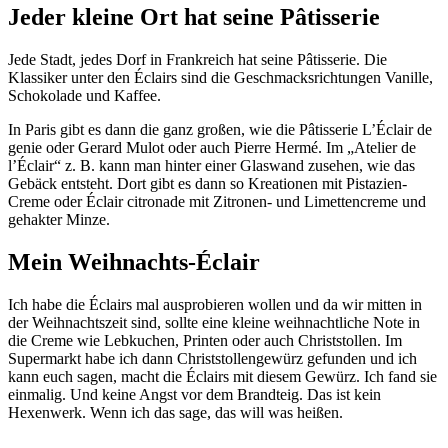
Jeder kleine Ort hat seine Pâtisserie
Jede Stadt, jedes Dorf in Frankreich hat seine Pâtisserie. Die
Klassiker unter den Éclairs sind die Geschmacksrichtungen Vanille,
Schokolade und Kaffee.
In Paris gibt es dann die ganz großen, wie die Pâtisserie L’Éclair de
genie oder Gerard Mulot oder auch Pierre Hermé. Im „Atelier de
l’Éclair“ z. B. kann man hinter einer Glaswand zusehen, wie das
Gebäck entsteht. Dort gibt es dann so Kreationen mit Pistazien-
Creme oder Éclair citronade mit Zitronen- und Limettencreme und
gehakter Minze.
Mein Weihnachts-Éclair
Ich habe die Éclairs mal ausprobieren wollen und da wir mitten in
der Weihnachtszeit sind, sollte eine kleine weihnachtliche Note in
die Creme wie Lebkuchen, Printen oder auch Christstollen. Im
Supermarkt habe ich dann Christstollengewürz gefunden und ich
kann euch sagen, macht die Éclairs mit diesem Gewürz. Ich fand sie
einmalig. Und keine Angst vor dem Brandteig. Das ist kein
Hexenwerk. Wenn ich das sage, das will was heißen.