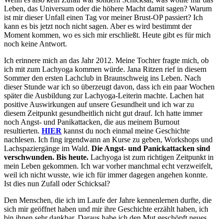
Leben, das Universum oder die höhere Macht damit sagen? Warum
ist mir dieser Unfall einen Tag vor meiner Brust-OP passiert? Ich
kann es bis jetzt noch nicht sagen. Aber es wird bestimmt der
Moment kommen, wo es sich mir erschließt. Heute gibt es für mich
noch keine Antwort.
Ich erinnere mich an das Jahr 2012. Meine Tochter fragte mich, ob
ich mit zum Lachyoga kommen würde. Jana Ritzen rief in diesem
Sommer den ersten Lachclub in Braunschweig ins Leben. Nach
dieser Stunde war ich so überzeugt davon, dass ich ein paar Wochen
später die Ausbildung zur Lachyoga-Leiterin machte. Lachen hat
positive Auswirkungen auf unsere Gesundheit und ich war zu
diesem Zeitpunkt gesundheitlich nicht gut drauf. Ich hatte immer
noch Angst- und Panikattacken, die aus meinem Burnout
resultierten.
HIER
kannst du noch einmal meine Geschichte
nachlesen. Ich fing irgendwann an Kurse zu geben, Workshops und
Lachspaziergänge im Wald.
Die Angst- und
Panickattacken sind
verschwunden. Bis heute.
Lachyoga ist zum richtigen Zeitpunkt in
mein Leben gekommen. Ich war vorher manchmal echt verzweifelt,
weil ich nicht wusste, wie ich für immer dagegen angehen konnte.
Ist dies nun Zufall oder Schicksal?
Den Menschen, die ich im Laufe der Jahre kennenlernen durfte, die
sich mir geöffnet haben und mir ihre Geschichte erzählt haben, ich
bin ihnen sehr dankbar. Daraus habe ich den Mut geschöpft neues