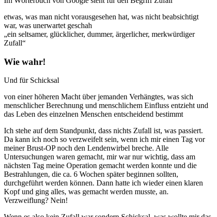
Im Wörterbuch von Google steht für den Begriff Zufall
etwas, was man nicht vorausgesehen hat, was nicht beabsichtigt
war, was unerwartet geschah
„ein seltsamer, glücklicher, dummer, ärgerlicher, merkwürdiger
Zufall“
Wie wahr!
Und für Schicksal
von einer höheren Macht über jemanden Verhängtes, was sich
menschlicher Berechnung und menschlichem Einfluss entzieht und
das Leben des einzelnen Menschen entscheidend bestimmt
Ich stehe auf dem Standpunkt, dass nichts Zufall ist, was passiert.
Da kann ich noch so verzweifelt sein, wenn ich mir einen Tag vor
meiner Brust-OP noch den Lendenwirbel breche. Alle
Untersuchungen waren gemacht, mir war nur wichtig, dass am
nächsten Tag meine Operation gemacht werden konnte und die
Bestrahlungen, die ca. 6 Wochen später beginnen sollten,
durchgeführt werden können. Dann hatte ich wieder einen klaren
Kopf und ging alles, was gemacht werden musste, an.
Verzweiflung? Nein!
Wenn es also kein Zufall war sondern Schicksal, was wollte mir das