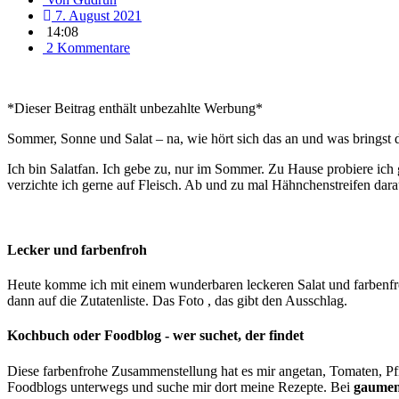
7. August 2021
14:08
2 Kommentare
*Dieser Beitrag enthält unbezahlte Werbung*
Sommer, Sonne und Salat – na, wie hört sich das an und was bringst 
Ich bin Salatfan. Ich gebe zu, nur im Sommer. Zu Hause probiere ich g
verzichte ich gerne auf Fleisch. Ab und zu mal Hähnchenstreifen darau
Lecker und farbenfroh
Heute komme ich mit einem wunderbaren leckeren Salat und farbenfroh
dann auf die Zutatenliste. Das Foto , das gibt den Ausschlag.
Kochbuch oder Foodblog - wer suchet, der findet
Diese farbenfrohe Zusammenstellung hat es mir angetan, Tomaten, P
Foodblogs unterwegs und suche mir dort meine Rezepte. Bei
gaumen