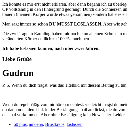
Ich konnte es mir erst nicht erklären, aber dann begann ich zu über
OP vollständig in den Hintergrund gedrängt. Durch die Schmerzen und 
trauern (meinem Körper wurde etwas genommen) sondern hatte es einf
Man sagt immer so schön
DU MUSST LOSLASSEN
. Aber wie ge
Die zwei Tage in Raubling haben mir noch einmal einen Schubs in m
veränderten Körper endlich zu 100 % annehmen.
Ich habe loslassen können, nach über zwei Jahren.
Liebe Grüße
Gudrun
P. S. Wenn du dich fragst, was das Titelbild mit diesem Beitrag zu tun 
Wenn du regelmäßig von mir hören möchtest, vielleicht magst du mei
du dann noch den Link in der Bestätigungsmail anklickst, die du von
das mal vorkommen. Aber ohne Bestätigung kein Newsletter. Leider. D
60 plus
,
amoena
,
Brustkrebs
,
loslassen