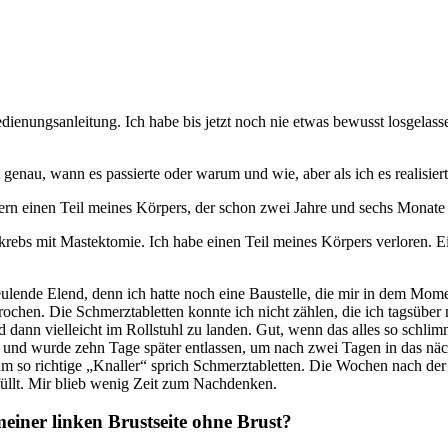
ienungsanleitung. Ich habe bis jetzt noch nie etwas bewusst losgelass
nau, wann es passierte oder warum und wie, aber als ich es realisierte,
n einen Teil meines Körpers, der schon zwei Jahre und sechs Monate n
rebs mit Mastektomie. Ich habe einen Teil meines Körpers verloren. Eine
ulende Elend, denn ich hatte noch eine Baustelle, die mir in dem Mome
rochen. Die Schmerztabletten konnte ich nicht zählen, die ich tagsüb
ann vielleicht im Rollstuhl zu landen. Gut, wenn das alles so schlim
n und wurde zehn Tage später entlassen, um nach zwei Tagen in das n
m so richtige „Knaller“ sprich Schmerztabletten. Die Wochen nach der
llt. Mir blieb wenig Zeit zum Nachdenken.
einer linken Brustseite ohne Brust?