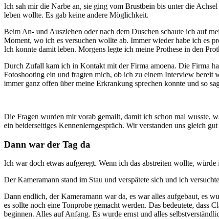
Ich sah mir die Narbe an, sie ging vom Brustbein bis unter die Achsel
leben wollte. Es gab keine andere Möglichkeit.
Beim An- und Ausziehen oder nach dem Duschen schaute ich auf meine
Moment, wo ich es versuchen wollte ab. Immer wieder habe ich es pr
Ich konnte damit leben. Morgens legte ich meine Prothese in den Pro
Durch Zufall kam ich in Kontakt mit der Firma amoena. Die Firma ha
Fotoshooting ein und fragten mich, ob ich zu einem Interview bereit w
immer ganz offen über meine Erkrankung sprechen konnte und so sagt
Die Fragen wurden mir vorab gemailt, damit ich schon mal wusste, wa
ein beiderseitiges Kennenlerngespräch. Wir verstanden uns gleich gu
Dann war der Tag da
Ich war doch etwas aufgeregt. Wenn ich das abstreiten wollte, würde
Der Kameramann stand im Stau und verspätete sich und ich versuchte
Dann endlich, der Kameramann war da, es war alles aufgebaut, es wurde
es sollte noch eine Tonprobe gemacht werden. Das bedeutete, dass Cla
beginnen. Alles auf Anfang. Es wurde ernst und alles selbstverständli