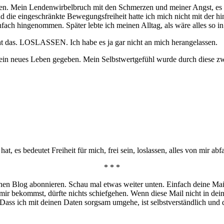
legen. Mein Lendenwirbelbruch mit den Schmerzen und meiner Angst, es 
die eingeschränkte Bewegungsfreiheit hatte ich mich nicht mit der hin
ach hingenommen. Später lebte ich meinen Alltag, als wäre alles so i
ht das. LOSLASSEN. Ich habe es ja gar nicht an mich herangelassen.
ein neues Leben gegeben. Mein Selbstwertgefühl wurde durch diese zw
hat, es bedeutet Freiheit für mich, frei sein, loslassen, alles von mir 
* * *
nen Blog abonnieren. Schau mal etwas weiter unten. Einfach deine Mai
 mir bekommst, dürfte nichts schiefgehen. Wenn diese Mail nicht in de
ass ich mit deinen Daten sorgsam umgehe, ist selbstverständlich und 