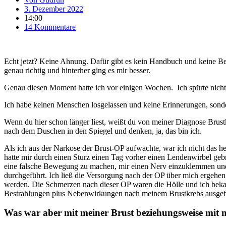
3. Dezember 2022
14:00
14 Kommentare
Echt jetzt? Keine Ahnung. Dafür gibt es kein Handbuch und keine Bed
genau richtig und hinterher ging es mir besser.
Genau diesen Moment hatte ich vor einigen Wochen. Ich spürte nicht ge
Ich habe keinen Menschen losgelassen und keine Erinnerungen, sonder
Wenn du hier schon länger liest, weißt du von meiner Diagnose Brustk
nach dem Duschen in den Spiegel und denken, ja, das bin ich.
Als ich aus der Narkose der Brust-OP aufwachte, war ich nicht das he
hatte mir durch einen Sturz einen Tag vorher einen Lendenwirbel geb
eine falsche Bewegung zu machen, mir einen Nerv einzuklemmen und d
durchgeführt. Ich ließ die Versorgung nach der OP über mich ergehe
werden. Die Schmerzen nach dieser OP waren die Hölle und ich beka
Bestrahlungen plus Nebenwirkungen nach meinem Brustkrebs ausgefü
Was war aber mit meiner Brust beziehungsweise mit m