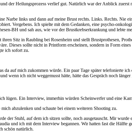
 und der Heilungsprozess verlief gut. Natürlich war der Anblick zuerst 
 Narbe links und dann auf meine Brust rechts. Links. Rechts. Nie ein
obiert. Vergebens. Ich spielte mit dem Gedanken, eine psycho-onkolog
thesen-BH und sah aus, wie vor der Brustkrebserkrankung und lebte me
t ihren Sitz in Raubling bei Rosenheim und stellt Brustprothesen, Pr
äre. Dieses sollte nicht in Printform erscheinen, sondern in Form eines
e ich sofort zu.
s da auf mich zukommen würde. Ein paar Tage später telefonierte ich 
t und wenn ich nicht weggemusst hätte, hätte das Gespräch noch länger 
 ich lügen. Ein Interview, immerhin würden Scheinwerfer und eine Kame
 mich abzulenken und schaute bei einem weiteren Shooting zu.
 der Stuhl, auf dem ich sitzen sollte, noch ausgetauscht. Mir wurde erk
udia und ich mit dem Interview begannen. Wir hatten fast die Hälfte ge
ch schön natürlich.