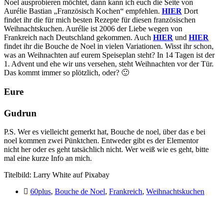
Noel ausprobieren möchtet, dann kann ich euch die Seite von
Aurélie Bastian „Französisch Kochen“ empfehlen.
HIER
Dort
findet ihr die für mich besten Rezepte für diesen französischen
Weihnachtskuchen. Aurélie ist 2006 der Liebe wegen von
Frankreich nach Deutschland gekommen. Auch
HIER
und
HIER
findet ihr die Bouche de Noel in vielen Variationen. Wisst ihr schon,
was an Weihnachten auf eurem Speiseplan steht? In 14 Tagen ist der
1. Advent und ehe wir uns versehen, steht Weihnachten vor der Tür.
Das kommt immer so plötzlich, oder? 🙂
Eure
Gudrun
P.S. Wer es vielleicht gemerkt hat, Bouche de noel, über das e bei
noel kommen zwei Pünktchen. Entweder gibt es der Elementor
nicht her oder es geht tatsächlich nicht. Wer weiß wie es geht, bitte
mal eine kurze Info an mich.
Titelbild: Larry White auf Pixabay
60plus
,
Bouche de Noel
,
Frankreich
,
Weihnachtskuchen