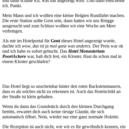
und dann schaue ich, was mir angezeigt wird. Und dann entscheide
ich. Punkt.
Mein Mann und ich wollten eine kleine Belgien Rundfahrt machen.
Die erste Station sollte Gent sein, dann hatten wir uns Brügge
ausgesucht und zum Schluss wollten wir eine Woche am Meer
verbringen.
Als mir im Hotelportal für
Gent
dieses Hotel angezeigt wurde,
dachte ich
wow, das ist ja mal ganz was anderes.
Der Preis war ok
und ich habe es sofort gebucht. Das
Hotel Monasterium
PoortAckere
war, halt dich fest, ein Kloster. Hast du schon mal in
einem Kloster geschlafen?
Das Hotel liegt so unscheinbar hinter den roten Backsteinmauern,
dass es als solches nicht zu erkennen ist. Auch das Hotelschild an
der Straße ist klein gehalten.
Wenn du dann das Grundstück durch den kleinen Durchgang
betritts, erwartet dich auch keine riesige Glastür, die sich
automatisch öffnet. Nein, wieder nur eine ganz normale Holztür.
Die Rezeption ist auch nicht, wie wir es für gewöhnlich kennen, ein