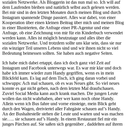
sozialen Netzwerke. Als Bloggerin ist das nun mal so. Ich will auf
dem Laufenden bleiben und natürlich selbst auch gelesen werden.
Bei mir sind in den letzten Monaten durch meinen Blog und durch
Instagram spannende Dinge passiert. Alles war dabei, von einer
Kooperation über einen kleinen Beitrag über mich und meinen Blog
in einer Illustrierten, die Anfrage einer PR-Agentur und eine
Anfrage, ob eine Zeichnung von mir für ein Kinderbuch verwendet
werden kann. Alles ist möglich heutzutage und alles über die
sozialen Netzwerke. Und trotzdem sollte uns klar sein, dass sie nur
ein winziger Teil unseres Lebens sind und wir ihnen nicht so viel
Bedeutung beimessen sollten. Sie haben auch negative Seiten.
Ich habe mich dabei ertappt, dass ich doch ganz viel Zeit auf
Instagram und Facebook unterwegs war. Es war mir klar und doch
habe ich immer wieder zum Handy gegriffen, wenn es in mein
Blickfeld kam. Es lag auf dem Tisch, ich ging daran vorbei und
schwupps: Ach mal schauen, ob es was Neues gibt. So viel neues
konnte es gar nicht geben, nach dem letzten Mal draufschauen.
Zuviel Social Media kann auch krank machen. Die jungen Leute
wollen das nicht wahrhaben, aber wer kann noch ohne Handy.
Allein wenn ich Bus fahre und vorne einsteige, mein Blick geht
durch den Wagen, dreiviertel aller Fahrgäste schauen auf’s Handy.
An der Bushaltestelle stehen die Leute und warten und was machen
sie….. sie schauen auf’s Handy. In einem Restaurant fiel mir ein
junges Pärchen auf. Sie saßen sich gegenüber , daddelten auf ihrem