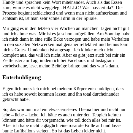
Handy und sprachen kein Wort miteinander. Auch als das Essen
kam, wurde es nicht weggelegt. HALLO! Was passiert da?! Der
Prozess beginnt schleichend und wenn man nicht aufmerksam und
achtsam ist, ist man sehr schnell drin in der Spirale.
Mir ging es in den letzten vier Wochen an manchen Tagen nicht gut
und ich ahnte was. Mir ist es ja schon aufgefallen. Am Sonntag habe
ich mich dann in eine stille Ecke verzogen und habe mein Verhalten
in den sozialen Netzwerken mal genauer reflektiert und heraus kam
nichts Gutes. Umdenken ist angesagt. Ich klinke mich nicht
komplett aus, das will ich nicht. Aber es gibt jetzt auch bei mir ein
Zeitfenster am Tag, in dem ich bei Facebook und Instagram
vorbeischaue, lese, meine Beiträge bringe und das war’s dann.
Entschuldigung
Eigentlich muss ich mich bei meinem Körper entschuldigen, dass
ich es habe soweit kommen lassen und ihn total durcheinander
gebracht habe.
So, das war nun mal ein etwas ernsteres Thema hier und nicht nur
lebe – liebe – lache. Ich hätte es auch unter den Teppich kehren
können und hätte dir vorgemacht, wie toll doch alles bei mir ist.
Aber ich habe nicht tagtäglich eine rosarote Brille auf und lasse
bunte Luftballons steigen. So ist das Leben leider nicht.