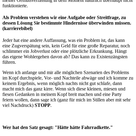
meiner Gemütsverfassung in dem Moment natürlich überhaupt nicht
funktionierte.
Als Problem verstehen wir eine Aufgabe oder Streitfrage, zu
dessen Lösung Sie bestimmte Hindernisse überwinden müssen.
(karrierebibel)
Jeder hat eine andere Auffassung, was ein Problem ist, das kann
eine Zugverspätung sein, kein Geld für eine große Reparatur, noch
schlimmer ein Jobverlust oder eine plötzliche Erkrankung. Hängt
das eigene Wohlergehen davon ab? Das kann zu Existenzängsten
führen.
Wenn ich anfange und mir alle möglichen Szenarien des Problems
im Kopf durchspiele, Vor- und Nachteile abwäge und ich komme zu
keinem Ergebnis, wenn möglich nachts nicht gut schlafe, dann
macht mich das ganz kirre. Wenn sich diese kleinen, miesen und
fiesen Gedanken in meinem Kopf breit machen und eine Party
feiern wollen, dann sage ich (ganz für mich im Stillen aber mit sehr
viel Nachdruck)
STOPP
.
Wer hat den Satz gesagt: "Hätte hätte Fahrradkette."