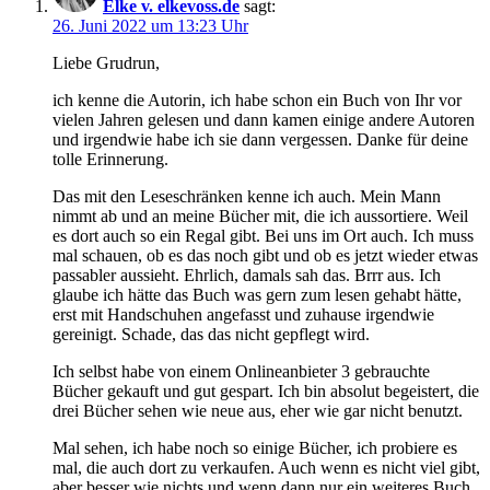
Elke v. elkevoss.de
sagt:
26. Juni 2022 um 13:23 Uhr
Liebe Grudrun,
ich kenne die Autorin, ich habe schon ein Buch von Ihr vor
vielen Jahren gelesen und dann kamen einige andere Autoren
und irgendwie habe ich sie dann vergessen. Danke für deine
tolle Erinnerung.
Das mit den Leseschränken kenne ich auch. Mein Mann
nimmt ab und an meine Bücher mit, die ich aussortiere. Weil
es dort auch so ein Regal gibt. Bei uns im Ort auch. Ich muss
mal schauen, ob es das noch gibt und ob es jetzt wieder etwas
passabler aussieht. Ehrlich, damals sah das. Brrr aus. Ich
glaube ich hätte das Buch was gern zum lesen gehabt hätte,
erst mit Handschuhen angefasst und zuhause irgendwie
gereinigt. Schade, das das nicht gepflegt wird.
Ich selbst habe von einem Onlineanbieter 3 gebrauchte
Bücher gekauft und gut gespart. Ich bin absolut begeistert, die
drei Bücher sehen wie neue aus, eher wie gar nicht benutzt.
Mal sehen, ich habe noch so einige Bücher, ich probiere es
mal, die auch dort zu verkaufen. Auch wenn es nicht viel gibt,
aber besser wie nichts und wenn dann nur ein weiteres Buch