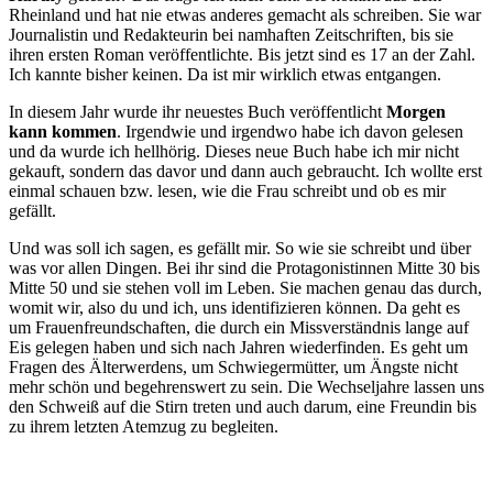
Rheinland und hat nie etwas anderes gemacht als schreiben. Sie war
Journalistin und Redakteurin bei namhaften Zeitschriften, bis sie
ihren ersten Roman veröffentlichte. Bis jetzt sind es 17 an der Zahl.
Ich kannte bisher keinen. Da ist mir wirklich etwas entgangen.
In diesem Jahr wurde ihr neuestes Buch veröffentlicht
Morgen
kann kommen
. Irgendwie und irgendwo habe ich davon gelesen
und da wurde ich hellhörig. Dieses neue Buch habe ich mir nicht
gekauft, sondern das davor und dann auch gebraucht. Ich wollte erst
einmal schauen bzw. lesen, wie die Frau schreibt und ob es mir
gefällt.
Und was soll ich sagen, es gefällt mir. So wie sie schreibt und über
was vor allen Dingen. Bei ihr sind die Protagonistinnen Mitte 30 bis
Mitte 50 und sie stehen voll im Leben. Sie machen genau das durch,
womit wir, also du und ich, uns identifizieren können. Da geht es
um Frauenfreundschaften, die durch ein Missverständnis lange auf
Eis gelegen haben und sich nach Jahren wiederfinden. Es geht um
Fragen des Älterwerdens, um Schwiegermütter, um Ängste nicht
mehr schön und begehrenswert zu sein. Die Wechseljahre lassen uns
den Schweiß auf die Stirn treten und auch darum, eine Freundin bis
zu ihrem letzten Atemzug zu begleiten.