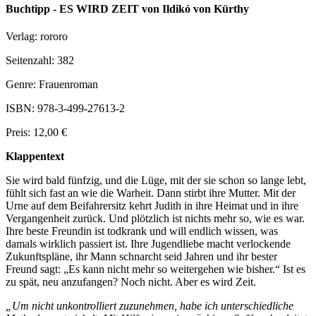
Buchtipp - ES WIRD ZEIT von Ildikó von Kürthy
Verlag: rororo
Seitenzahl: 382
Genre: Frauenroman
ISBN: 978-3-499-27613-2
Preis: 12,00 €
Klappentext
Sie wird bald fünfzig, und die Lüge, mit der sie schon so lange lebt,
fühlt sich fast an wie die Warheit. Dann stirbt ihre Mutter. Mit der
Urne auf dem Beifahrersitz kehrt Judith in ihre Heimat und in ihre
Vergangenheit zurück. Und plötzlich ist nichts mehr so, wie es war.
Ihre beste Freundin ist todkrank und will endlich wissen, was
damals wirklich passiert ist. Ihre Jugendliebe macht verlockende
Zukunftspläne, ihr Mann schnarcht seid Jahren und ihr bester
Freund sagt: „Es kann nicht mehr so weitergehen wie bisher.“ Ist es
zu spät, neu anzufangen? Noch nicht. Aber es wird Zeit.
„Um nicht unkontrolliert zuzunehmen, habe ich unterschiedliche