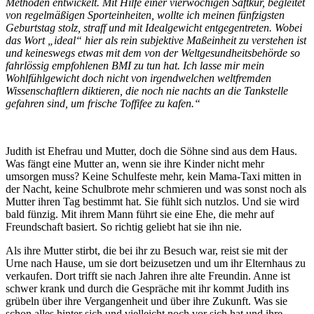
Methoden entwickelt. Mit Hilfe einer vierwöchigen Saftkur, begleitet
von regelmäßigen Sporteinheiten, wollte ich meinen fünfzigsten
Geburtstag stolz, straff und mit Idealgewicht entgegentreten. Wobei
das Wort „ideal“ hier als rein subjektive Maßeinheit zu verstehen ist
und keineswegs etwas mit dem von der Weltgesundheitsbehörde so
fahrlössig empfohlenen BMI zu tun hat. Ich lasse mir mein
Wohlfühlgewicht doch nicht von irgendwelchen weltfremden
Wissenschaftlern diktieren, die noch nie nachts an die Tankstelle
gefahren sind, um frische Toffifee zu kafen.“
Judith ist Ehefrau und Mutter, doch die Söhne sind aus dem Haus.
Was fängt eine Mutter an, wenn sie ihre Kinder nicht mehr
umsorgen muss? Keine Schulfeste mehr, kein Mama-Taxi mitten in
der Nacht, keine Schulbrote mehr schmieren und was sonst noch als
Mutter ihren Tag bestimmt hat. Sie fühlt sich nutzlos. Und sie wird
bald fünzig. Mit ihrem Mann führt sie eine Ehe, die mehr auf
Freundschaft basiert. So richtig geliebt hat sie ihn nie.
Als ihre Mutter stirbt, die bei ihr zu Besuch war, reist sie mit der
Urne nach Hause, um sie dort beizusetzen und um ihr Elternhaus zu
verkaufen. Dort trifft sie nach Jahren ihre alte Freundin. Anne ist
schwer krank und durch die Gespräche mit ihr kommt Judith ins
grübeln über ihre Vergangenheit und über ihre Zukunft. Was sie
schon alles hinter sich und vielleicht noch vor sich hat und ihre