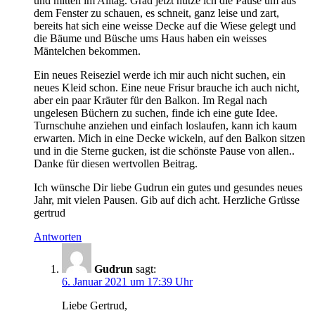
und mitten im Alltag. Grad jetzt nütze ich die Pause um aus
dem Fenster zu schauen, es schneit, ganz leise und zart,
bereits hat sich eine weisse Decke auf die Wiese gelegt und
die Bäume und Büsche ums Haus haben ein weisses
Mäntelchen bekommen.
Ein neues Reiseziel werde ich mir auch nicht suchen, ein
neues Kleid schon. Eine neue Frisur brauche ich auch nicht,
aber ein paar Kräuter für den Balkon. Im Regal nach
ungelesen Büchern zu suchen, finde ich eine gute Idee.
Turnschuhe anziehen und einfach loslaufen, kann ich kaum
erwarten. Mich in eine Decke wickeln, auf den Balkon sitzen
und in die Sterne gucken, ist die schönste Pause von allen..
Danke für diesen wertvollen Beitrag.
Ich wünsche Dir liebe Gudrun ein gutes und gesundes neues
Jahr, mit vielen Pausen. Gib auf dich acht. Herzliche Grüsse
gertrud
Antworten
Gudrun
sagt:
6. Januar 2021 um 17:39 Uhr
Liebe Gertrud,